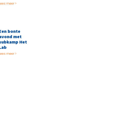
Lees meer >
Een bonte
avond met
subkamp Het
Lab
Lees meer >