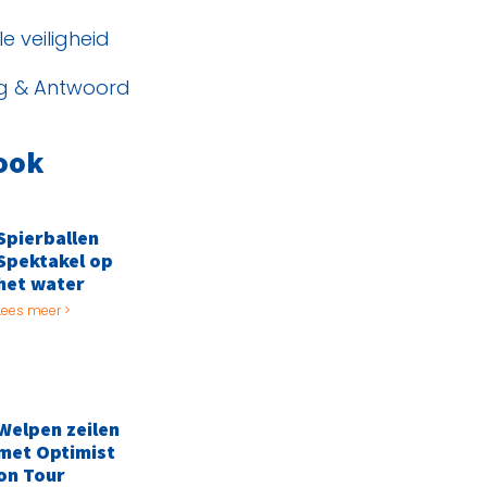
e veiligheid
g & Antwoord
ook
Spierballen
Spektakel op
het water
Lees meer >
Welpen zeilen
met Optimist
on Tour