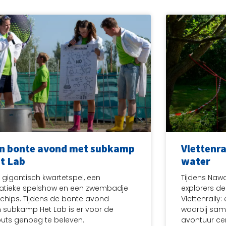
n bonte avond met subkamp
Vlettenra
t Lab
water
 gigantisch kwartetspel, een
Tijdens Naw
atieke spelshow en een zwembadje
explorers de
 chips. Tijdens de bonte avond
Vlettenrally:
 subkamp Het Lab is er voor de
waarbij same
uts genoeg te beleven.
avontuur cen