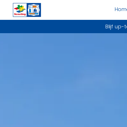
Hom
Blijf up