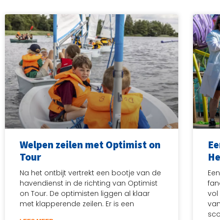
Welpen zeilen met Optimist on
Ee
Tour
He
Na het ontbijt vertrekt een bootje van de
Een
havendienst in de richting van Optimist
fan
on Tour. De optimisten liggen al klaar
vol
met klapperende zeilen. Er is een
van
sco