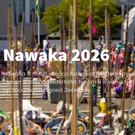
Nawaka 2026
Nawaka is het 10-daags Nationaal Waterkamp v
binnen Scouting Nederland. Nawaka is van 3 t/m
op Scoutinglandgoed Zeewolde.