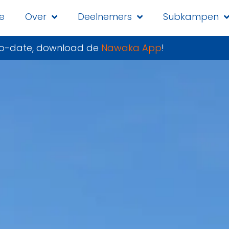
e
Over
Deelnemers
Subkampen
-to-date, download de
Nawaka App
!