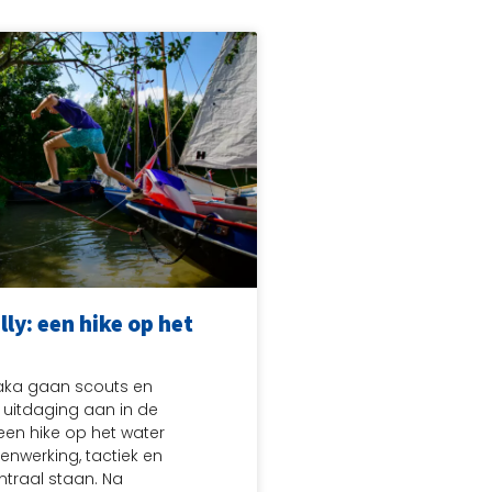
lly: een hike op het
aka gaan scouts en
 uitdaging aan in de
 een hike op het water
nwerking, tactiek en
traal staan. Na