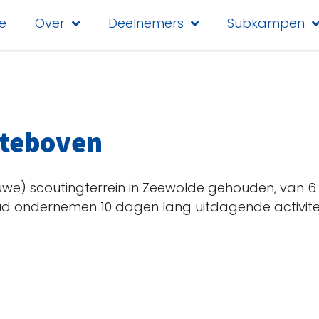
e
Over
Deelnemers
Subkampen
steboven
euwe) scoutingterrein in Zeewolde gehouden, van 6 
r oud ondernemen 10 dagen lang uitdagende activit